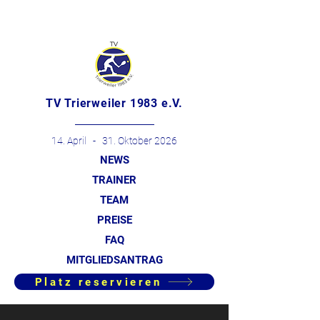
TV Trierweiler 1983 e.V.
14. April - 31. Oktober 2026
NEWS
TRAINER
TEAM
PREISE
FAQ
MITGLIEDSANTRAG
Platz reservieren