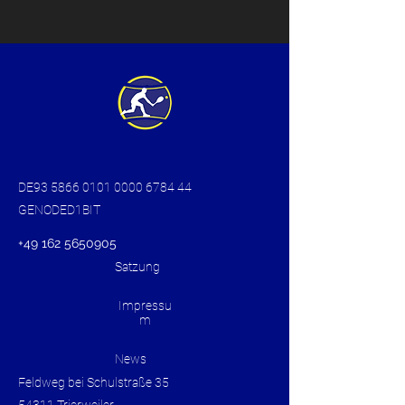
DE93
5866 0101 0000 6784
44
GENODED1BIT
+49 162 5650905
Satzung
Impressu
m
News
Feldweg bei Schulstraße 35