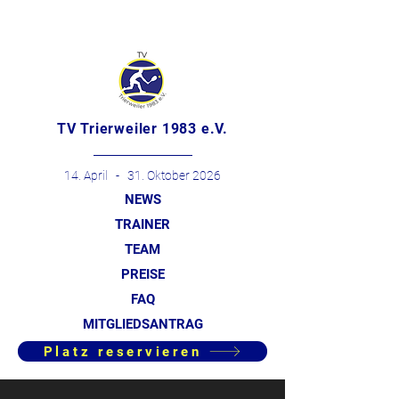
TV Trierweiler 1983 e.V.
14. April - 31. Oktober 2026
NEWS
TRAINER
TEAM
PREISE
FAQ
MITGLIEDSANTRAG
Platz reservieren