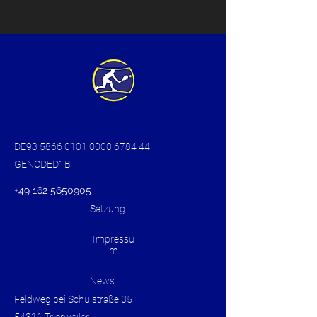
DE93
5866 0101 0000 6784
44
GENODED1BIT
+49 162 5650905
Satzung
Impressu
m
News
Feldweg bei Schulstraße 35